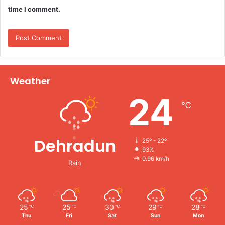
time I comment.
Weather
24
℃
Dehradun
25º - 22º
93%
0.96 km/h
Rain
25
25
30
29
28
℃
℃
℃
℃
℃
Thu
Fri
Sat
Sun
Mon