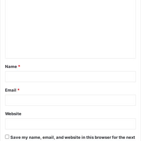
C
o
m
m
e
n
t
Name
*
*
Email
*
Website
Save my name, email, and website in this browser for the next