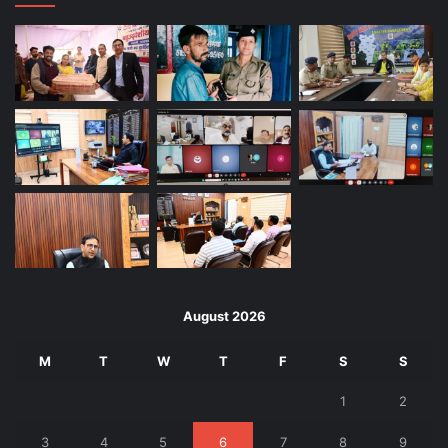
August 2026
M
T
W
T
F
S
S
1
2
3
4
5
6
7
8
9