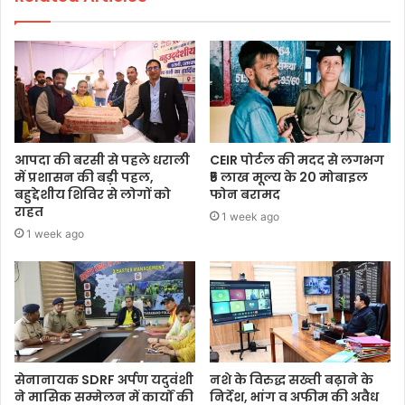
आपदा की बरसी से पहले धराली
CEIR पोर्टल की मदद से लगभग
में प्रशासन की बड़ी पहल,
₹5 लाख मूल्य के 20 मोबाइल
बहुद्देशीय शिविर से लोगों को
फोन बरामद
राहत
1 week ago
1 week ago
सेनानायक SDRF अर्पण यदुवंशी
नशे के विरुद्ध सख्ती बढ़ाने के
ने मासिक सम्मेलन में कार्यों की
निर्देश, भांग व अफीम की अवैध