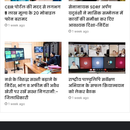
CEIR पोर्टल की मदद से लगभग
सेनानायक SDRF अर्पण
₹5 लाख मूल्य के 20 मोबाइल
यदुवंशी ने मासिक सम्मेलन में
फोन बरामद
कार्यों की समीक्षा कर दिए
आवश्यक दिशा-निर्देश
1 week ago
1 week ago
नशे के विरुद्ध सख्ती बढ़ाने के
राष्ट्रीय पाण्डुलिपि सर्वेक्षण
निर्देश, भांग व अफीम की अवैध
अभियान के सफल क्रियान्वयन
खेती पर रखें सख्त निगरानी:-
को लेकर बैठक
जिलाधिकारी
1 week ago
1 week ago