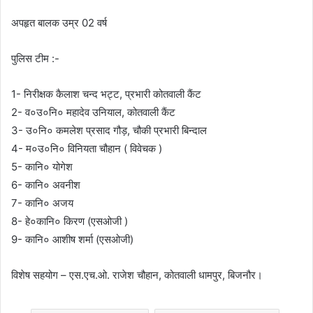
अपहृत बालक उम्र 02 वर्ष
पुलिस टीम :-
1- निरीक्षक कैलाश चन्द भट्ट, प्रभारी कोतवाली कैंट
2- व०उ०नि० महादेव उनियाल, कोतवाली कैंट
3- उ०नि० कमलेश प्रसाद गौड़, चौकी प्रभारी बिन्दाल
4- म०उ०नि० विनियता चौहान ( विवेचक )
5- कानि० योगेश
6- कानि० अवनीश
7- कानि० अजय
8- हे०कानि० किरण (एसओजी )
9- कानि० आशीष शर्मा (एसओजी)
विशेष सहयोग – एस.एच.ओ. राजेश चौहान, कोतवाली धामपुर, बिजनौर।