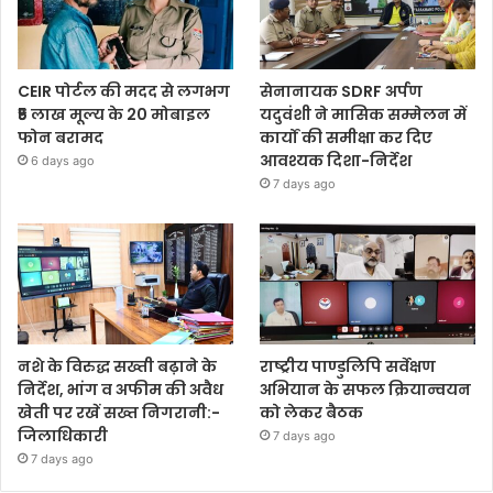
CEIR पोर्टल की मदद से लगभग
सेनानायक SDRF अर्पण
₹5 लाख मूल्य के 20 मोबाइल
यदुवंशी ने मासिक सम्मेलन में
फोन बरामद
कार्यों की समीक्षा कर दिए
आवश्यक दिशा-निर्देश
6 days ago
7 days ago
नशे के विरुद्ध सख्ती बढ़ाने के
राष्ट्रीय पाण्डुलिपि सर्वेक्षण
निर्देश, भांग व अफीम की अवैध
अभियान के सफल क्रियान्वयन
खेती पर रखें सख्त निगरानी:-
को लेकर बैठक
जिलाधिकारी
7 days ago
7 days ago