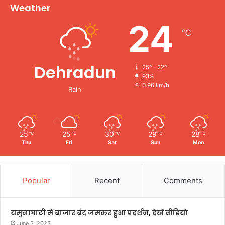
Weather
24
℃
Dehradun
25º - 22º
93%
0.96 km/h
Rain
25
25
30
29
28
℃
℃
℃
℃
℃
Thu
Fri
Sat
Sun
Mon
Popular
Recent
Comments
यमुनाघाटी में बाजार बंद जमकर हुआ प्रदर्शन, देखें वीडियो
June 3, 2023