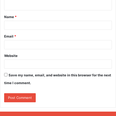
n
t
Name
*
*
Email
*
Website
Save my name, email, and website in this browser for the next
time I comment.