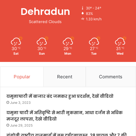
Dehradun
30º - 24º
83%
1.33 km/h
Scattered Clouds
30
30
29
27
31
℃
℃
℃
℃
℃
Sat
Sun
Mon
Tue
Wed
Popular
Recent
Comments
यमुनाघाटी में बाजार बंद जमकर हुआ प्रदर्शन, देखें वीडियो
June 3, 2023
यमुना घाटी में अतिवृष्टि से भारी नुकसान, आधा दर्जन से अधिक
मजदूर लापता, देखे वीडियो
June 29, 2025
गंगोत्री राष्ट्रीय राजमार्ग में बस दुर्घटनाग्रस्त, 28 घायल और 7 की