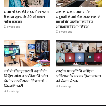
CEIR पोर्टल की मदद से लगभग
सेनानायक SDRF अर्पण
₹5 लाख मूल्य के 20 मोबाइल
यदुवंशी ने मासिक सम्मेलन में
फोन बरामद
कार्यों की समीक्षा कर दिए
आवश्यक दिशा-निर्देश
1 week ago
1 week ago
नशे के विरुद्ध सख्ती बढ़ाने के
राष्ट्रीय पाण्डुलिपि सर्वेक्षण
निर्देश, भांग व अफीम की अवैध
अभियान के सफल क्रियान्वयन
खेती पर रखें सख्त निगरानी:-
को लेकर बैठक
जिलाधिकारी
1 week ago
1 week ago