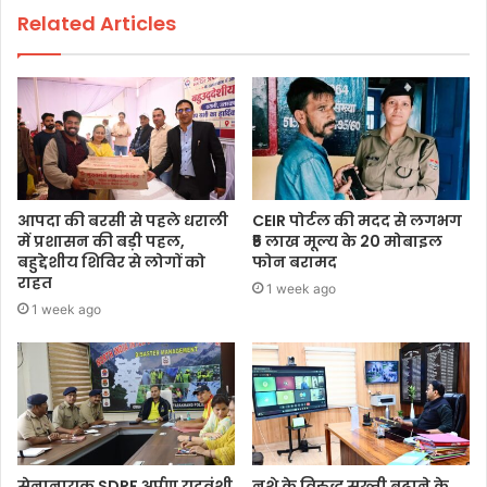
Related Articles
आपदा की बरसी से पहले धराली
CEIR पोर्टल की मदद से लगभग
में प्रशासन की बड़ी पहल,
₹5 लाख मूल्य के 20 मोबाइल
बहुद्देशीय शिविर से लोगों को
फोन बरामद
राहत
1 week ago
1 week ago
सेनानायक SDRF अर्पण यदुवंशी
नशे के विरुद्ध सख्ती बढ़ाने के