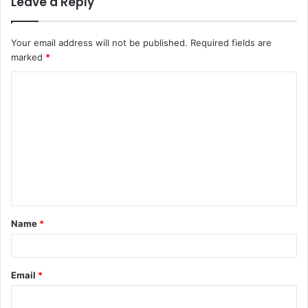
Leave a Reply
Your email address will not be published.
Required fields are
marked
*
C
o
m
m
e
n
t
Name
*
*
Email
*