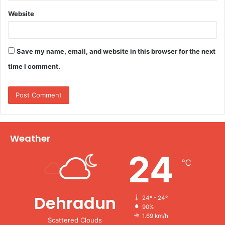
Website
Save my name, email, and website in this browser for the next
time I comment.
Weather
24
℃
Dehradun
24º - 24º
90%
1.69 km/h
Scattered Clouds