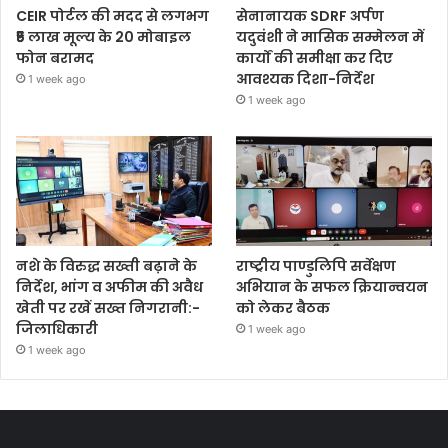
CEIR पोर्टल की मदद से लगभग
सेनानायक SDRF अर्पण
₹5 लाख मूल्य के 20 मोबाइल
यदुवंशी ने मासिक सम्मेलन में
फोन बरामद
कार्यों की समीक्षा कर दिए
आवश्यक दिशा-निर्देश
1 week ago
1 week ago
नशे के विरुद्ध सख्ती बढ़ाने के
राष्ट्रीय पाण्डुलिपि सर्वेक्षण
निर्देश, भांग व अफीम की अवैध
अभियान के सफल क्रियान्वयन
खेती पर रखें सख्त निगरानी:-
को लेकर बैठक
जिलाधिकारी
1 week ago
1 week ago