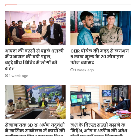
आपदा की बरसी से पहले धराली
CEIR पोर्टल की मदद से लगभग
में प्रशासन की बड़ी पहल,
₹5 लाख मूल्य के 20 मोबाइल
बहुद्देशीय शिविर से लोगों को
फोन बरामद
राहत
1 week ago
1 week ago
सेनानायक SDRF अर्पण यदुवंशी
नशे के विरुद्ध सख्ती बढ़ाने के
ने मासिक सम्मेलन में कार्यों की
निर्देश, भांग व अफीम की अवैध