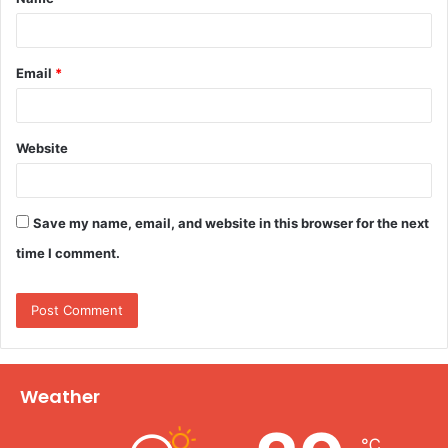
*
Email
*
Website
Save my name, email, and website in this browser for the next
time I comment.
Weather
℃