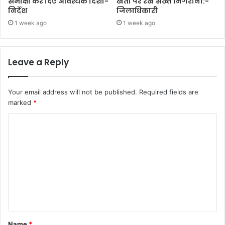
समीक्षा कर दिए आवश्यक दिशा-
खेती पर रखें सख्त निगरानी:-
निर्देश
जिलाधिकारी
1 week ago
1 week ago
Leave a Reply
Your email address will not be published.
Required fields are
marked
*
C
o
m
m
e
n
t
Name
*