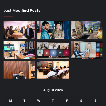
Last Modified Posts
August 2026
M
T
W
T
F
S
S