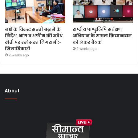
नशे के विरुद्ध सख्ती बढ़ाने के
राष्ट्रीय पाण्डुलिपि सर्वेक्षण
निर्देश, भांग व अफीम की अवैध
अभियान के सफल क्रियान्वयन
खेती पर रखें सख्त निगरानी:-
को लेकर बैठक
जिलाधिकारी
2 weeks ago
2 weeks ago
About