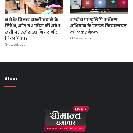
नशे के विरुद्ध सख्ती बढ़ाने के
राष्ट्रीय पाण्डुलिपि सर्वेक्षण
निर्देश, भांग व अफीम की अवैध
अभियान के सफल क्रियान्वयन
खेती पर रखें सख्त निगरानी:-
को लेकर बैठक
जिलाधिकारी
1 week ago
1 week ago
About