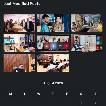
Last Modified Posts
August 2026
M
T
W
T
F
S
S
1
2