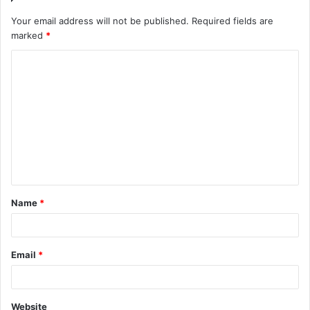
Your email address will not be published.
Required fields are
marked
*
C
o
m
m
e
n
t
Name
*
*
Email
*
Website