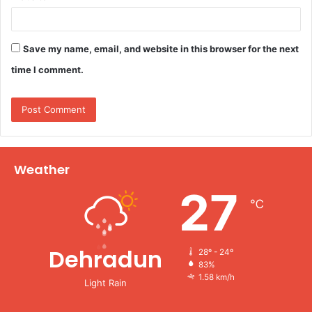
Save my name, email, and website in this browser for the next
time I comment.
Weather
27
℃
Dehradun
28º - 24º
83%
1.58 km/h
Light Rain