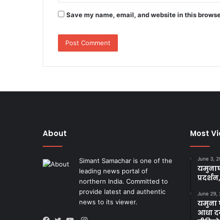
Save my name, email, and website in this browse
About
Most V
June 3, 
Simant Samachar is one of the
यमुनाघ
leading news portal of
प्रदर्शन
northern India. Committed to
provide latest and authentic
June 29,
news to its viewer.
यमुना घ
आधा दर