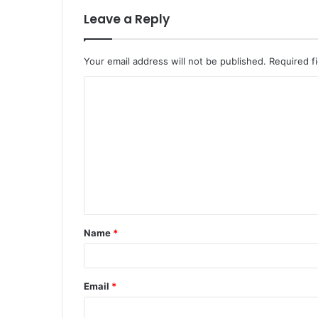
Leave a Reply
Your email address will not be published.
Required f
C
o
m
m
e
n
t
Name
*
*
Email
*