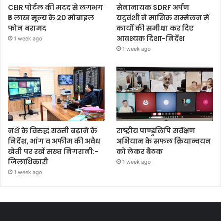
CEIR पोर्टल की मदद से लगभग
सेनानायक SDRF अर्पण
₹5 लाख मूल्य के 20 मोबाइल
यदुवंशी ने मासिक सम्मेलन में
फोन बरामद
कार्यों की समीक्षा कर दिए
आवश्यक दिशा-निर्देश
1 week ago
1 week ago
नशे के विरुद्ध सख्ती बढ़ाने के
राष्ट्रीय पाण्डुलिपि सर्वेक्षण
निर्देश, भांग व अफीम की अवैध
अभियान के सफल क्रियान्वयन
खेती पर रखें सख्त निगरानी:-
को लेकर बैठक
जिलाधिकारी
1 week ago
1 week ago