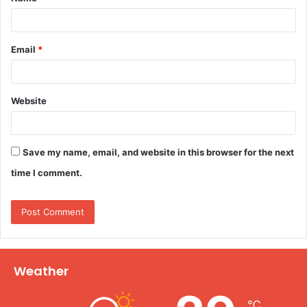
*
Email
*
Website
Save my name, email, and website in this browser for the next
time I comment.
Weather
℃