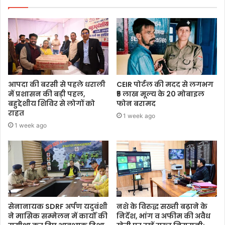
आपदा की बरसी से पहले धराली
CEIR पोर्टल की मदद से लगभग
में प्रशासन की बड़ी पहल,
₹5 लाख मूल्य के 20 मोबाइल
बहुद्देशीय शिविर से लोगों को
फोन बरामद
राहत
1 week ago
1 week ago
सेनानायक SDRF अर्पण यदुवंशी
नशे के विरुद्ध सख्ती बढ़ाने के
ने मासिक सम्मेलन में कार्यों की
निर्देश, भांग व अफीम की अवैध