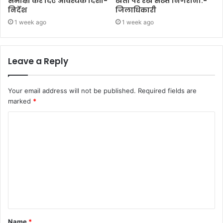
समीक्षा कर दिए आवश्यक दिशा-
खेती पर रखें सख्त निगरानी:-
निर्देश
जिलाधिकारी
1 week ago
1 week ago
Leave a Reply
Your email address will not be published.
Required fields are
marked
*
C
o
m
m
e
n
t
Name
*