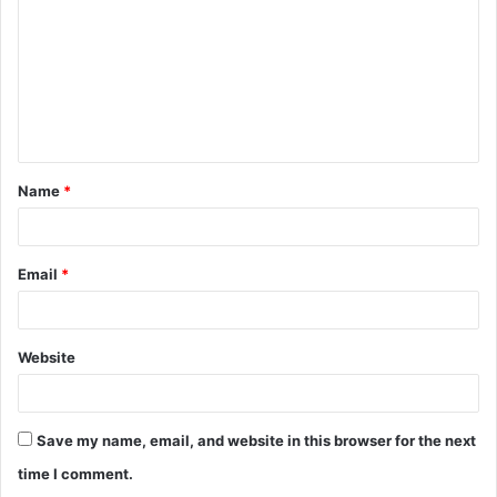
m
m
e
n
t
Name
*
*
Email
*
Website
Save my name, email, and website in this browser for the next
time I comment.