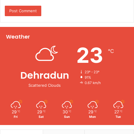
Weather
23
℃
Dehradun
23º - 23º
91%
0.67 km/h
Scattered Clouds
29
29
30
29
27
℃
℃
℃
℃
℃
Fri
Sat
Sun
Mon
Tue