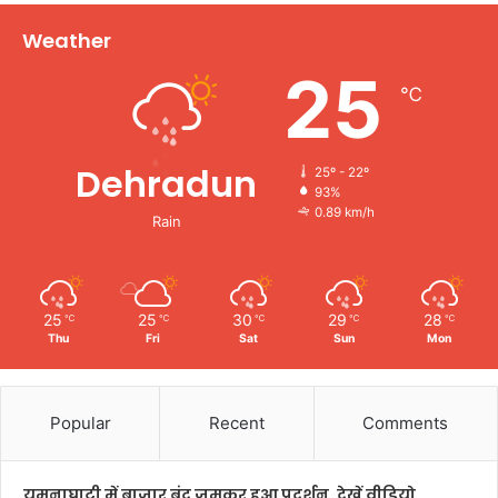
Weather
25
℃
Dehradun
25º - 22º
93%
0.89 km/h
Rain
25
25
30
29
28
℃
℃
℃
℃
℃
Thu
Fri
Sat
Sun
Mon
Popular
Recent
Comments
यमुनाघाटी में बाजार बंद जमकर हुआ प्रदर्शन, देखें वीडियो