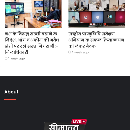
नशे के विरुद्ध सख्ती बढ़ाने के
राष्ट्रीय पाण्डुलिपि सर्वेक्षण
निर्देश, भांग व अफीम की अवैध
अभियान के सफल क्रियान्वयन
खेती पर रखें सख्त निगरानी:-
को लेकर बैठक
जिलाधिकारी
1 week ago
1 week ago
About