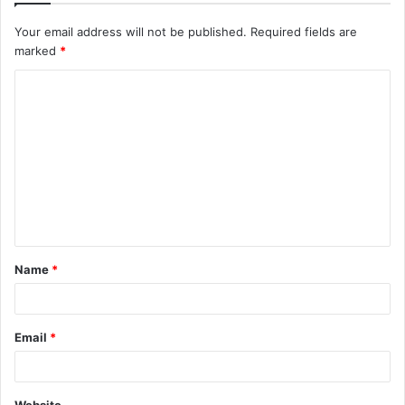
Your email address will not be published.
Required fields are
marked
*
C
o
m
m
e
n
t
Name
*
*
Email
*
Website