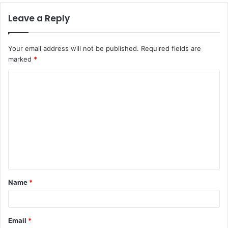
Leave a Reply
Your email address will not be published.
Required fields are
marked
*
C
o
m
m
e
n
t
Name
*
*
Email
*