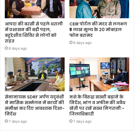
आपदा की बरसी से पहले धराली
CEIR पोर्टल की मदद से लगभग
में प्रशासन की बड़ी पहल,
₹5 लाख मूल्य के 20 मोबाइल
बहुद्देशीय शिविर से लोगों को
फोन बरामद
राहत
6 days ago
6 days ago
सेनानायक SDRF अर्पण यदुवंशी
नशे के विरुद्ध सख्ती बढ़ाने के
ने मासिक सम्मेलन में कार्यों की
निर्देश, भांग व अफीम की अवैध
समीक्षा कर दिए आवश्यक दिशा-
खेती पर रखें सख्त निगरानी:-
निर्देश
जिलाधिकारी
7 days ago
7 days ago