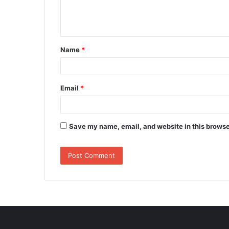
e
n
t
Name
*
*
Email
*
Save my name, email, and website in this browse