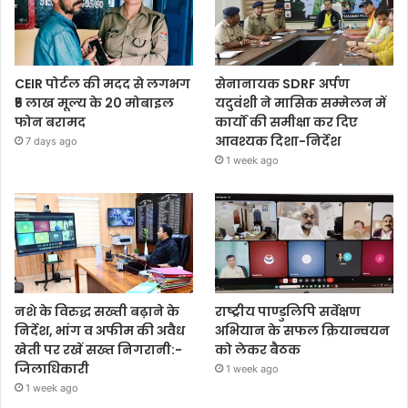
CEIR पोर्टल की मदद से लगभग
सेनानायक SDRF अर्पण
₹5 लाख मूल्य के 20 मोबाइल
यदुवंशी ने मासिक सम्मेलन में
फोन बरामद
कार्यों की समीक्षा कर दिए
आवश्यक दिशा-निर्देश
7 days ago
1 week ago
नशे के विरुद्ध सख्ती बढ़ाने के
राष्ट्रीय पाण्डुलिपि सर्वेक्षण
निर्देश, भांग व अफीम की अवैध
अभियान के सफल क्रियान्वयन
खेती पर रखें सख्त निगरानी:-
को लेकर बैठक
जिलाधिकारी
1 week ago
1 week ago