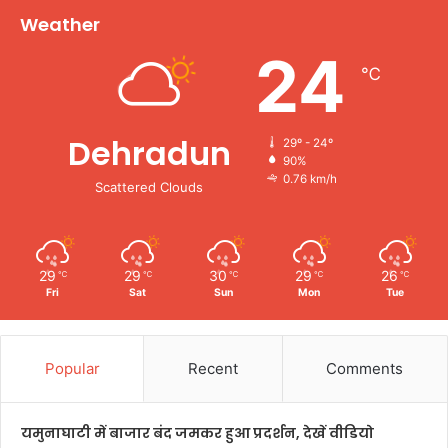
Weather
24
℃
Dehradun
29º - 24º
90%
0.76 km/h
Scattered Clouds
29
29
30
29
26
℃
℃
℃
℃
℃
Fri
Sat
Sun
Mon
Tue
Popular
Recent
Comments
यमुनाघाटी में बाजार बंद जमकर हुआ प्रदर्शन, देखें वीडियो