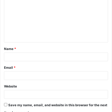
o
m
m
e
n
t
Name
*
*
Email
*
Website
Save my name, email, and website in this browser for the next