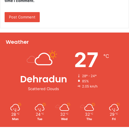
time I comment.
Weather
27
℃
Dehradun
28º - 24º
85%
2.05 km/h
Scattered Clouds
28
24
32
32
29
℃
℃
℃
℃
℃
Mon
Tue
Wed
Thu
Fri