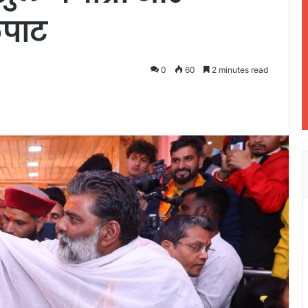
कपाट
0
60
2 minutes read