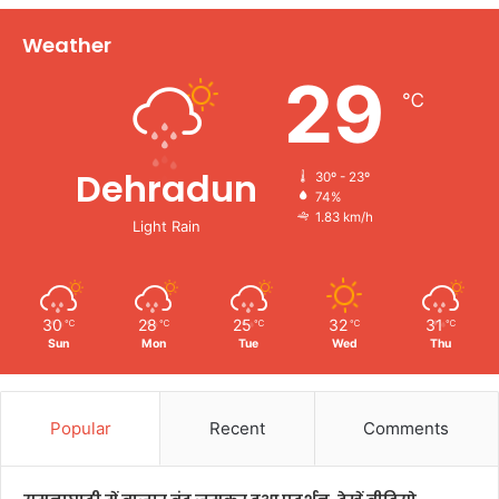
Weather
29
℃
Dehradun
30º - 23º
74%
1.83 km/h
Light Rain
30
28
25
32
31
℃
℃
℃
℃
℃
Sun
Mon
Tue
Wed
Thu
Popular
Recent
Comments