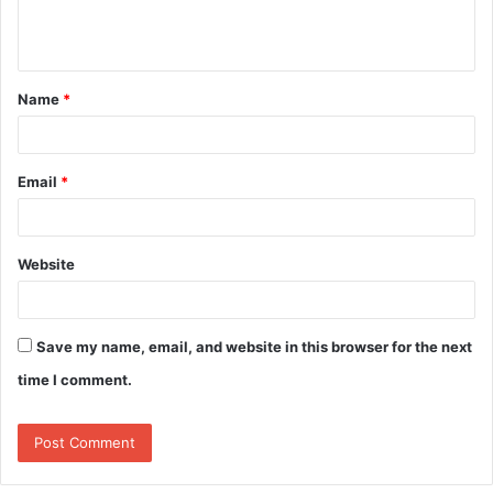
e
n
t
Name
*
*
Email
*
Website
Save my name, email, and website in this browser for the next
time I comment.