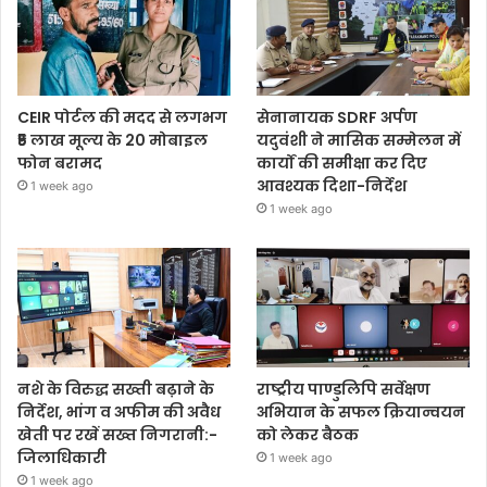
CEIR पोर्टल की मदद से लगभग
सेनानायक SDRF अर्पण
₹5 लाख मूल्य के 20 मोबाइल
यदुवंशी ने मासिक सम्मेलन में
फोन बरामद
कार्यों की समीक्षा कर दिए
आवश्यक दिशा-निर्देश
1 week ago
1 week ago
नशे के विरुद्ध सख्ती बढ़ाने के
राष्ट्रीय पाण्डुलिपि सर्वेक्षण
निर्देश, भांग व अफीम की अवैध
अभियान के सफल क्रियान्वयन
खेती पर रखें सख्त निगरानी:-
को लेकर बैठक
जिलाधिकारी
1 week ago
1 week ago