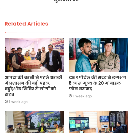
Related Articles
आपदा की बरसी से पहले धराली
CEIR पोर्टल की मदद से लगभग
में प्रशासन की बड़ी पहल,
₹5 लाख मूल्य के 20 मोबाइल
बहुद्देशीय शिविर से लोगों को
फोन बरामद
राहत
1 week ago
1 week ago