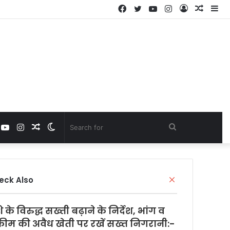
Facebook
Twitter
YouTube
Instagram
Log
Rando
Si
In
Article
book
witter
YouTube
Instagram
Random
Switch
Search
Article
skin
for
eck Also
C
l
o
 के विरुद्ध सख्ती बढ़ाने के निर्देश, भांग व
s
e
ीम की अवैध खेती पर रखें सख्त निगरानी:-