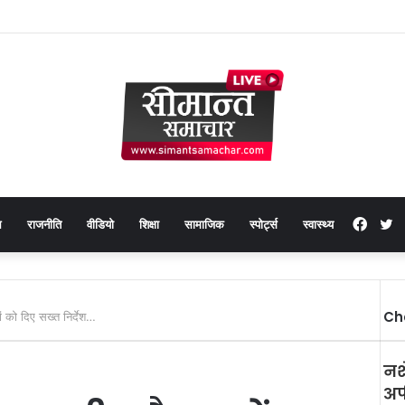
Face
T
थ
राजनीति
वीडियो
शिक्षा
सामाजिक
स्पोर्ट्स
स्वास्थ्य
Ch
ं को दिए सख्त निर्देश…
नशे
अफ