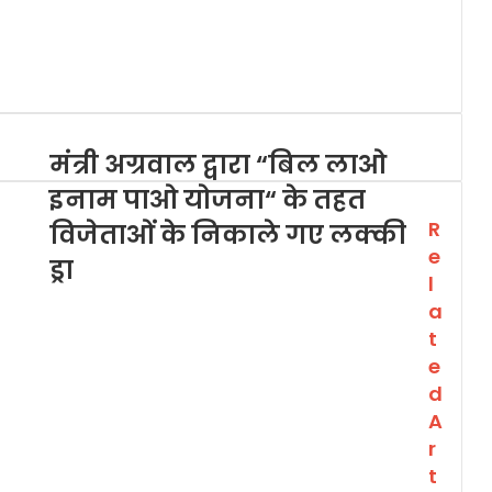
मंत्री अग्रवाल द्वारा “बिल लाओ
इनाम पाओ योजना“ के तहत
R
विजेताओं के निकाले गए लक्की
e
ड्रा
l
a
t
e
d
A
r
t