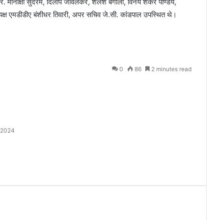
र. मीनाक्षी सुंदरम, दिलीप जावलकर, शैलेश बगोली, विनय शंकर पाण्डेय,
्यक्ष एमडीडीए बंशीधर तिवारी, अपर सचिव जे.सी. कांडपाल उपस्थित थे।
0
86
2 minutes read
 2024