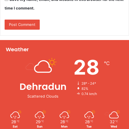
time I comment.
Weather
28
℃
Dehradun
28º - 24º
82%
0.74 km/h
Scattered Clouds
28
29
28
28
32
℃
℃
℃
℃
℃
Sat
Sun
Mon
Tue
Wed