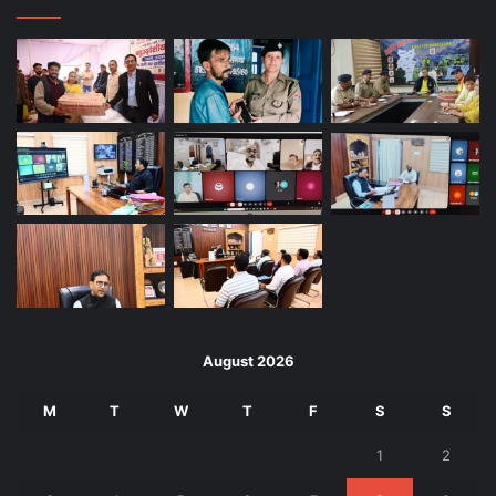
August 2026
M
T
W
T
F
S
S
1
2