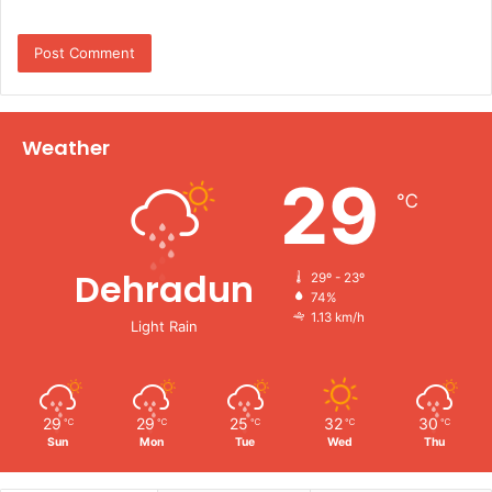
Weather
29
℃
Dehradun
29º - 23º
74%
1.13 km/h
Light Rain
29
29
25
32
30
℃
℃
℃
℃
℃
Sun
Mon
Tue
Wed
Thu