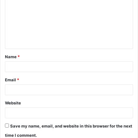
o
m
m
e
n
t
Name
*
*
Email
*
Website
Save my name, email, and website in this browser for the next
time I comment.