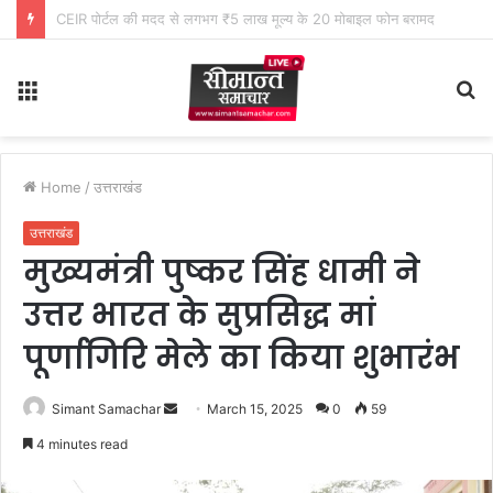
सेनानायक SDRF अर्पण यदुवंशी ने मासिक सम्मेलन में कार्यों की समीक्षा कर दिए आवश्यक दिशा-निर्देश
Menu
S
fo
Home
/
उत्तराखंड
उत्तराखंड
मुख्यमंत्री पुष्कर सिंह धामी ने
उत्तर भारत के सुप्रसिद्ध मां
पूर्णागिरि मेले का किया शुभारंभ
Simant Samachar
S
March 15, 2025
0
59
e
4 minutes read
n
d