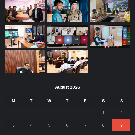
August 2026
M
T
W
T
F
S
S
1
2
3
4
5
6
7
8
9