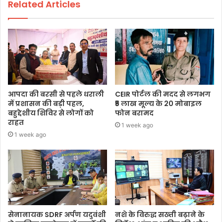
Related Articles
आपदा की बरसी से पहले धराली
CEIR पोर्टल की मदद से लगभग
में प्रशासन की बड़ी पहल,
₹5 लाख मूल्य के 20 मोबाइल
बहुद्देशीय शिविर से लोगों को
फोन बरामद
राहत
1 week ago
1 week ago
सेनानायक SDRF अर्पण यदुवंशी
नशे के विरुद्ध सख्ती बढ़ाने के