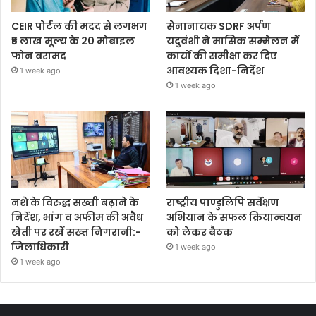
CEIR पोर्टल की मदद से लगभग
सेनानायक SDRF अर्पण
₹5 लाख मूल्य के 20 मोबाइल
यदुवंशी ने मासिक सम्मेलन में
फोन बरामद
कार्यों की समीक्षा कर दिए
आवश्यक दिशा-निर्देश
1 week ago
1 week ago
नशे के विरुद्ध सख्ती बढ़ाने के
राष्ट्रीय पाण्डुलिपि सर्वेक्षण
निर्देश, भांग व अफीम की अवैध
अभियान के सफल क्रियान्वयन
खेती पर रखें सख्त निगरानी:-
को लेकर बैठक
जिलाधिकारी
1 week ago
1 week ago