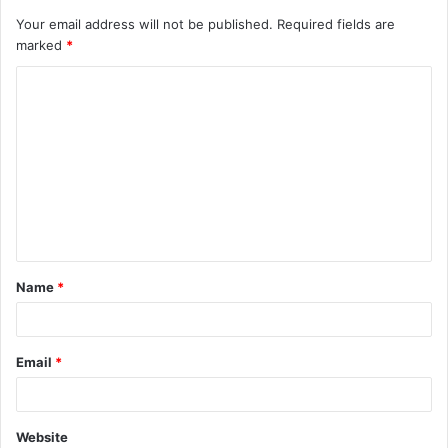
Your email address will not be published.
Required fields are
marked
*
C
o
m
m
e
n
t
Name
*
*
Email
*
Website