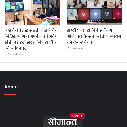
नशे के विरुद्ध सख्ती बढ़ाने के
राष्ट्रीय पाण्डुलिपि सर्वेक्षण
निर्देश, भांग व अफीम की अवैध
अभियान के सफल क्रियान्वयन
खेती पर रखें सख्त निगरानी:-
को लेकर बैठक
जिलाधिकारी
1 week ago
1 week ago
About