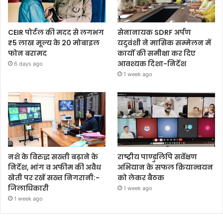
CEIR पोर्टल की मदद से लगभग
सेनानायक SDRF अर्पण
₹5 लाख मूल्य के 20 मोबाइल
यदुवंशी ने मासिक सम्मेलन में
फोन बरामद
कार्यों की समीक्षा कर दिए
आवश्यक दिशा-निर्देश
6 days ago
1 week ago
नशे के विरुद्ध सख्ती बढ़ाने के
राष्ट्रीय पाण्डुलिपि सर्वेक्षण
निर्देश, भांग व अफीम की अवैध
अभियान के सफल क्रियान्वयन
खेती पर रखें सख्त निगरानी:-
को लेकर बैठक
जिलाधिकारी
1 week ago
1 week ago