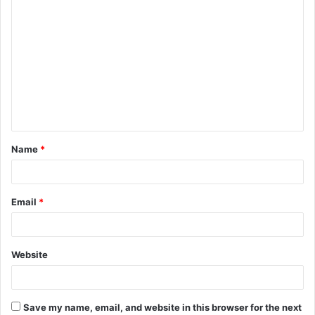
C
o
m
m
e
n
t
Name
*
*
Email
*
Website
Save my name, email, and website in this browser for the next