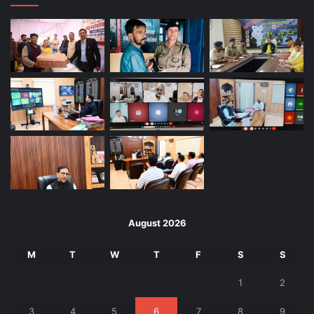
August 2026
M
T
W
T
F
S
S
1
2
3
4
5
6
7
8
9