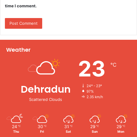
time I comment.
Weather
23
℃
Dehradun
24º - 23º
97%
2.35 km/h
Scattered Clouds
24
30
31
29
29
℃
℃
℃
℃
℃
Thu
Fri
Sat
Sun
Mon