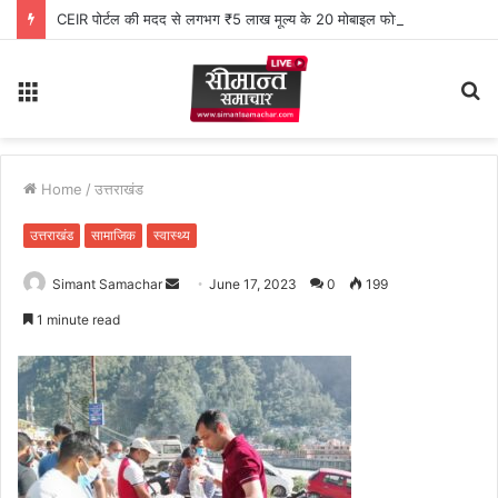
CEIR पोर्टल की मदद से लगभग ₹5 लाख मूल्य के 20 मोबाइल फोन बरामद
Menu
S
fo
Home
/
उत्तराखंड
उत्तराखंड
सामाजिक
स्वास्थ्य
Simant Samachar
S
June 17, 2023
0
199
e
1 minute read
n
d
a
n
e
m
a