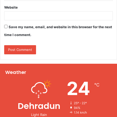
Website
Save my name, email, and website in this browser for the next
time I comment.
Weather
24
℃
Dehradun
25º - 22º
94%
1.14 km/h
Light Rain