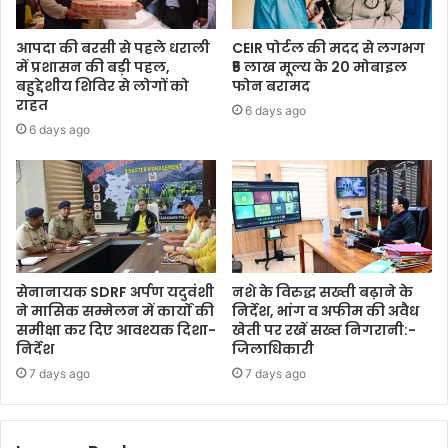
आपदा की बरसी से पहले धराली
CEIR पोर्टल की मदद से लगभग
में प्रशासन की बड़ी पहल,
₹5 लाख मूल्य के 20 मोबाइल
बहुद्देशीय शिविर से लोगों को
फोन बरामद
राहत
6 days ago
6 days ago
सेनानायक SDRF अर्पण यदुवंशी
नशे के विरुद्ध सख्ती बढ़ाने के
ने मासिक सम्मेलन में कार्यों की
निर्देश, भांग व अफीम की अवैध
समीक्षा कर दिए आवश्यक दिशा-
खेती पर रखें सख्त निगरानी:-
निर्देश
जिलाधिकारी
7 days ago
7 days ago