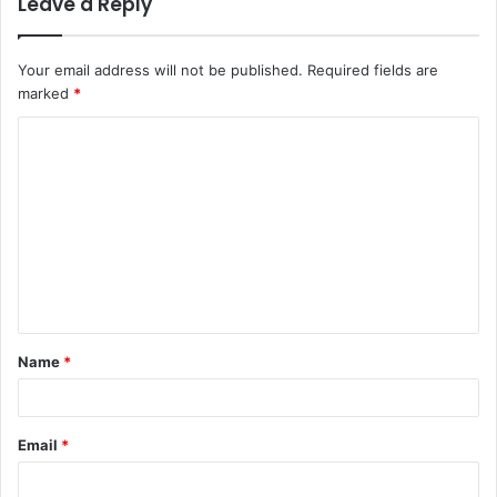
Leave a Reply
Your email address will not be published.
Required fields are
marked
*
C
o
m
m
e
n
t
Name
*
*
Email
*