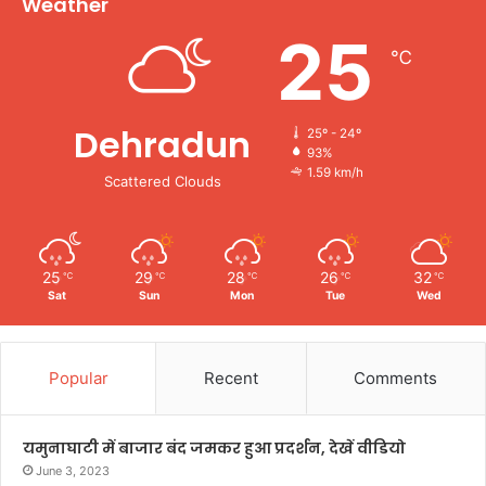
Weather
25
℃
Dehradun
25º - 24º
93%
1.59 km/h
Scattered Clouds
25
29
28
26
32
℃
℃
℃
℃
℃
Sat
Sun
Mon
Tue
Wed
Popular
Recent
Comments
यमुनाघाटी में बाजार बंद जमकर हुआ प्रदर्शन, देखें वीडियो
June 3, 2023