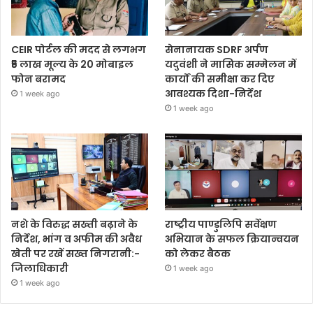
CEIR पोर्टल की मदद से लगभग
सेनानायक SDRF अर्पण
₹5 लाख मूल्य के 20 मोबाइल
यदुवंशी ने मासिक सम्मेलन में
फोन बरामद
कार्यों की समीक्षा कर दिए
आवश्यक दिशा-निर्देश
1 week ago
1 week ago
नशे के विरुद्ध सख्ती बढ़ाने के
राष्ट्रीय पाण्डुलिपि सर्वेक्षण
निर्देश, भांग व अफीम की अवैध
अभियान के सफल क्रियान्वयन
खेती पर रखें सख्त निगरानी:-
को लेकर बैठक
जिलाधिकारी
1 week ago
1 week ago