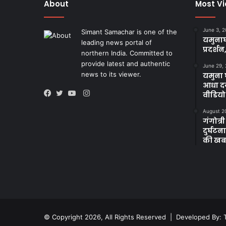
About
Most V
June 3, 
Simant Samachar is one of the
यमुनाघ
leading news portal of
प्रदर्शन
northern India. Committed to
provide latest and authentic
June 29,
news to its viewer.
यमुना घ
आधा दर
Instagram
वीडियो
Facebook
Twitter
YouTube
August 2
गंगोत्री
दुर्घट
की खब
© Copyright 2026, All Rights Reserved | Developed By: