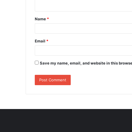
n
t
Name
*
*
Email
*
Save my name, email, and website in this browse