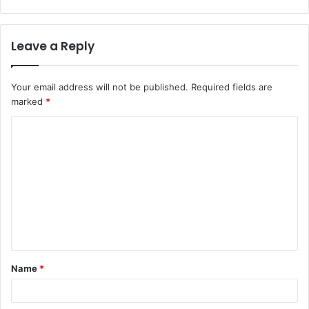
Leave a Reply
Your email address will not be published.
Required fields are
marked
*
C
o
m
m
e
n
t
Name
*
*