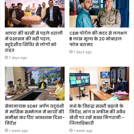
आपदा की बरसी से पहले धराली
CEIR पोर्टल की मदद से लगभग
में प्रशासन की बड़ी पहल,
₹5 लाख मूल्य के 20 मोबाइल
बहुद्देशीय शिविर से लोगों को
फोन बरामद
राहत
7 days ago
7 days ago
सेनानायक SDRF अर्पण यदुवंशी
नशे के विरुद्ध सख्ती बढ़ाने के
ने मासिक सम्मेलन में कार्यों की
निर्देश, भांग व अफीम की अवैध
समीक्षा कर दिए आवश्यक दिशा-
खेती पर रखें सख्त निगरानी:-
निर्देश
जिलाधिकारी
1 week ago
1 week ago