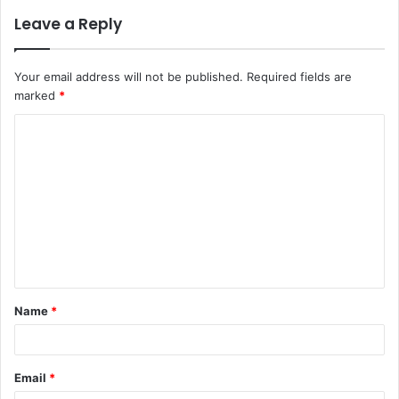
Leave a Reply
Your email address will not be published.
Required fields are
marked
*
C
o
m
m
e
n
t
Name
*
*
Email
*