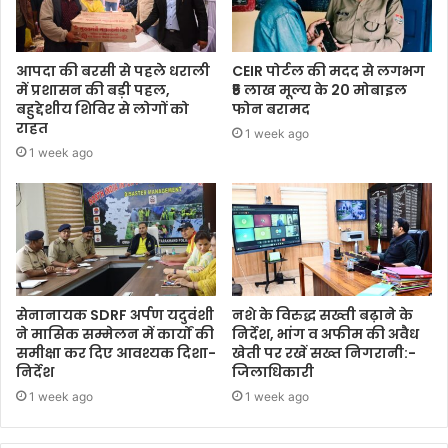
आपदा की बरसी से पहले धराली
CEIR पोर्टल की मदद से लगभग
में प्रशासन की बड़ी पहल,
₹5 लाख मूल्य के 20 मोबाइल
बहुद्देशीय शिविर से लोगों को
फोन बरामद
राहत
1 week ago
1 week ago
सेनानायक SDRF अर्पण यदुवंशी
नशे के विरुद्ध सख्ती बढ़ाने के
ने मासिक सम्मेलन में कार्यों की
निर्देश, भांग व अफीम की अवैध
समीक्षा कर दिए आवश्यक दिशा-
खेती पर रखें सख्त निगरानी:-
निर्देश
जिलाधिकारी
1 week ago
1 week ago