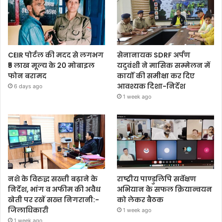
CEIR पोर्टल की मदद से लगभग
सेनानायक SDRF अर्पण
₹5 लाख मूल्य के 20 मोबाइल
यदुवंशी ने मासिक सम्मेलन में
फोन बरामद
कार्यों की समीक्षा कर दिए
आवश्यक दिशा-निर्देश
6 days ago
1 week ago
नशे के विरुद्ध सख्ती बढ़ाने के
राष्ट्रीय पाण्डुलिपि सर्वेक्षण
निर्देश, भांग व अफीम की अवैध
अभियान के सफल क्रियान्वयन
खेती पर रखें सख्त निगरानी:-
को लेकर बैठक
जिलाधिकारी
1 week ago
1 week ago