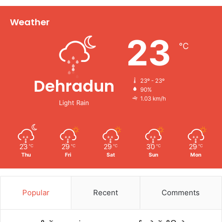
Weather
23
℃
Dehradun
23º - 23º
90%
1.03 km/h
Light Rain
23
29
29
30
29
℃
℃
℃
℃
℃
Thu
Fri
Sat
Sun
Mon
Popular
Recent
Comments