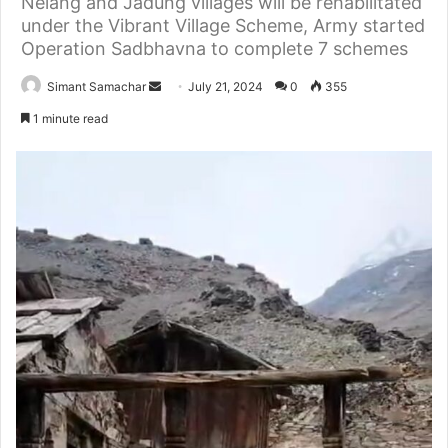
Nelang and Jadung villages will be rehabilitated
under the Vibrant Village Scheme, Army started
Operation Sadbhavna to complete 7 schemes
Simant Samachar
S
July 21, 2024
0
355
e
1 minute read
n
d
a
n
e
m
a
i
l