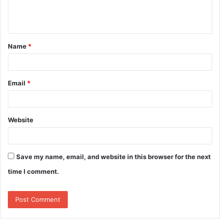
e
n
t
Name
*
*
Email
*
Website
Save my name, email, and website in this browser for the next
time I comment.