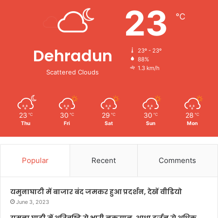
23
℃
Dehradun
23º - 23º
88%
1.3 km/h
Scattered Clouds
23
30
29
30
28
℃
℃
℃
℃
℃
Thu
Fri
Sat
Sun
Mon
Popular
Recent
Comments
यमुनाघाटी में बाजार बंद जमकर हुआ प्रदर्शन, देखें वीडियो
June 3, 2023
यमुना घाटी में अतिवृष्टि से भारी नुकसान, आधा दर्जन से अधिक