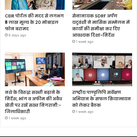
CEIR पोर्टल की मदद से लगभग
सेनानायक SDRF अर्पण
₹5 लाख मूल्य के 20 मोबाइल
यदुवंशी ने मासिक सम्मेलन में
फोन बरामद
कार्यों की समीक्षा कर दिए
आवश्यक दिशा-निर्देश
6 days ago
1 week ago
नशे के विरुद्ध सख्ती बढ़ाने के
राष्ट्रीय पाण्डुलिपि सर्वेक्षण
निर्देश, भांग व अफीम की अवैध
अभियान के सफल क्रियान्वयन
खेती पर रखें सख्त निगरानी:-
को लेकर बैठक
जिलाधिकारी
1 week ago
1 week ago