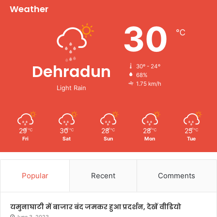
Weather
30
℃
Dehradun
30º - 24º
68%
1.75 km/h
Light Rain
29
30
28
28
25
℃
℃
℃
℃
℃
Fri
Sat
Sun
Mon
Tue
Popular
Recent
Comments
यमुनाघाटी में बाजार बंद जमकर हुआ प्रदर्शन, देखें वीडियो
June 3, 2023