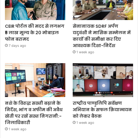
CEIR पोर्टल की मदद से लगभग
सेनानायक SDRF अर्पण
₹5 लाख मूल्य के 20 मोबाइल
यदुवंशी ने मासिक सम्मेलन में
फोन बरामद
कार्यों की समीक्षा कर दिए
आवश्यक दिशा-निर्देश
7 days ago
1 week ago
नशे के विरुद्ध सख्ती बढ़ाने के
राष्ट्रीय पाण्डुलिपि सर्वेक्षण
निर्देश, भांग व अफीम की अवैध
अभियान के सफल क्रियान्वयन
खेती पर रखें सख्त निगरानी:-
को लेकर बैठक
जिलाधिकारी
1 week ago
1 week ago