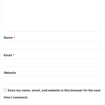
m
m
e
n
t
Name
*
*
Email
*
Website
Save my name, email, and website in this browser for the next
time I comment.