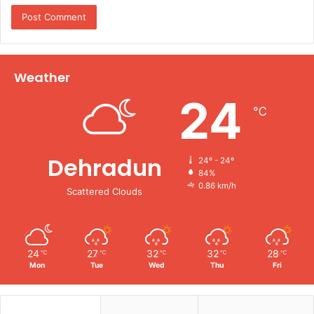
Weather
24
℃
Dehradun
24º - 24º
84%
0.86 km/h
Scattered Clouds
24
27
32
32
28
℃
℃
℃
℃
℃
Mon
Tue
Wed
Thu
Fri