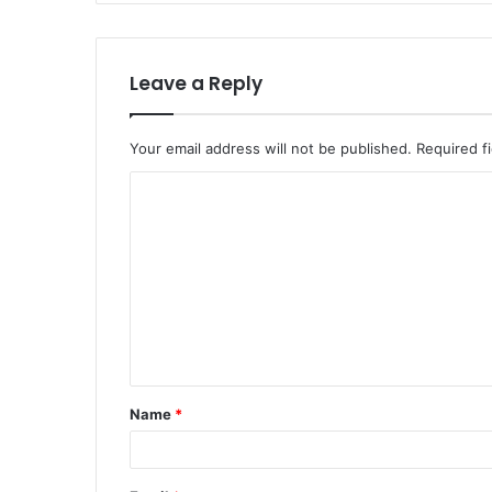
Leave a Reply
Your email address will not be published.
Required f
C
o
m
m
e
n
t
Name
*
*