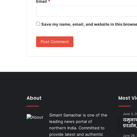
Email
*
Save my name, email, and website in this browse
About
Most V
June 3, 
Simant Samachar is one of the
यमुनाघ
leading news portal of
प्रदर्शन
northern India. Committed to
provide latest and authentic
June 29,