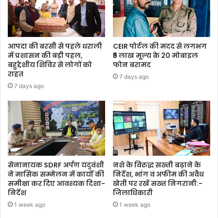
आपदा की बरसी से पहले धराली
CEIR पोर्टल की मदद से लगभग
में प्रशासन की बड़ी पहल,
₹5 लाख मूल्य के 20 मोबाइल
बहुद्देशीय शिविर से लोगों को
फोन बरामद
राहत
7 days ago
7 days ago
सेनानायक SDRF अर्पण यदुवंशी
नशे के विरुद्ध सख्ती बढ़ाने के
ने मासिक सम्मेलन में कार्यों की
निर्देश, भांग व अफीम की अवैध
समीक्षा कर दिए आवश्यक दिशा-
खेती पर रखें सख्त निगरानी:-
निर्देश
जिलाधिकारी
1 week ago
1 week ago