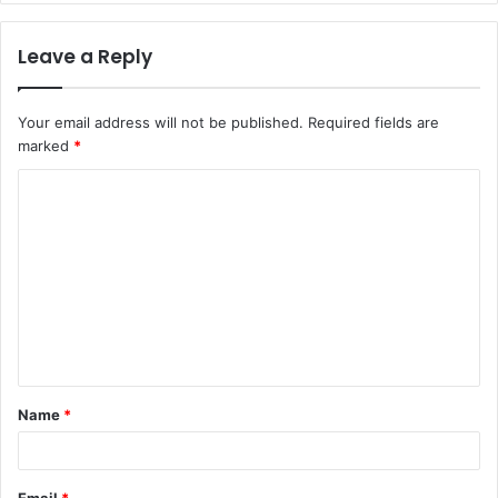
Leave a Reply
Your email address will not be published.
Required fields are
marked
*
C
o
m
m
e
n
t
Name
*
*
Email
*