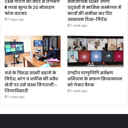
CEIR पोर्टल की मदद से लगभग
सेनानायक SDRF अर्पण
₹5 लाख मूल्य के 20 मोबाइल
यदुवंशी ने मासिक सम्मेलन में
फोन बरामद
कार्यों की समीक्षा कर दिए
आवश्यक दिशा-निर्देश
7 days ago
1 week ago
नशे के विरुद्ध सख्ती बढ़ाने के
राष्ट्रीय पाण्डुलिपि सर्वेक्षण
निर्देश, भांग व अफीम की अवैध
अभियान के सफल क्रियान्वयन
खेती पर रखें सख्त निगरानी:-
को लेकर बैठक
जिलाधिकारी
1 week ago
1 week ago