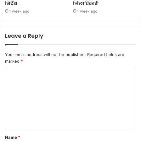
निर्देश
जिलाधिकारी
1 week ago
1 week ago
Leave a Reply
Your email address will not be published.
Required fields are
marked
*
C
o
m
m
e
n
t
Name
*
*