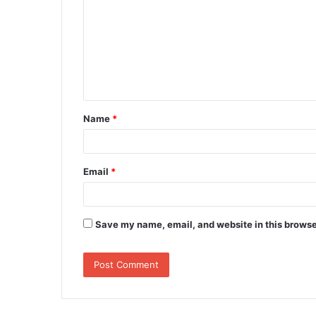
m
m
e
n
t
Name
*
*
Email
*
Save my name, email, and website in this browse