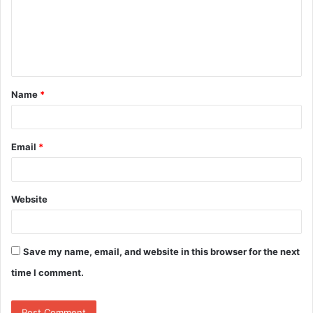
m
e
n
t
Name
*
*
Email
*
Website
Save my name, email, and website in this browser for the next
time I comment.