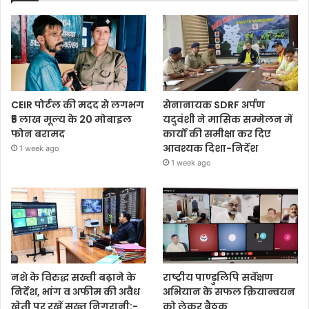
CEIR पोर्टल की मदद से लगभग
सेनानायक SDRF अर्पण
₹5 लाख मूल्य के 20 मोबाइल
यदुवंशी ने मासिक सम्मेलन में
फोन बरामद
कार्यों की समीक्षा कर दिए
आवश्यक दिशा-निर्देश
1 week ago
1 week ago
नशे के विरुद्ध सख्ती बढ़ाने के
राष्ट्रीय पाण्डुलिपि सर्वेक्षण
निर्देश, भांग व अफीम की अवैध
अभियान के सफल क्रियान्वयन
खेती पर रखें सख्त निगरानी:-
को लेकर बैठक