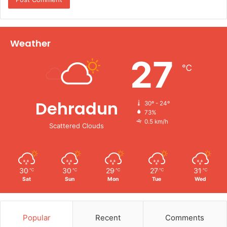
Weather
27
℃
Dehradun
30º - 24º
73%
0.5 km/h
Scattered Clouds
30
30
29
27
31
℃
℃
℃
℃
℃
Sat
Sun
Mon
Tue
Wed
Popular
Recent
Comments