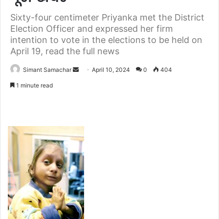
Sixty-four centimeter Priyanka met the District
Election Officer and expressed her firm
intention to vote in the elections to be held on
April 19, read the full news
Simant Samachar
S
April 10, 2024
0
404
e
1 minute read
n
d
a
n
e
m
a
i
l