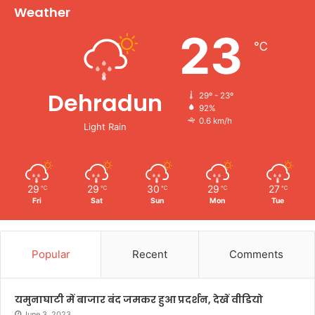
Weather
23
℃
Dehradun
29º - 23º
92%
0.6 km/h
Light Rain
29
29
30
29
27
℃
℃
℃
℃
℃
Fri
Sat
Sun
Mon
Tue
Popular
Recent
Comments
यमुनाघाटी में बाजार बंद जमकर हुआ प्रदर्शन, देखें वीडियो
June 3, 2023