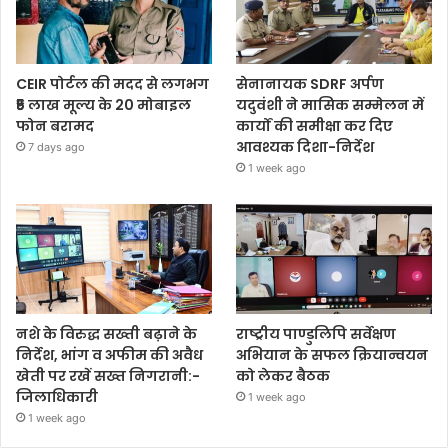
CEIR पोर्टल की मदद से लगभग
सेनानायक SDRF अर्पण
₹5 लाख मूल्य के 20 मोबाइल
यदुवंशी ने मासिक सम्मेलन में
फोन बरामद
कार्यों की समीक्षा कर दिए
आवश्यक दिशा-निर्देश
7 days ago
1 week ago
नशे के विरुद्ध सख्ती बढ़ाने के
राष्ट्रीय पाण्डुलिपि सर्वेक्षण
निर्देश, भांग व अफीम की अवैध
अभियान के सफल क्रियान्वयन
खेती पर रखें सख्त निगरानी:-
को लेकर बैठक
जिलाधिकारी
1 week ago
1 week ago