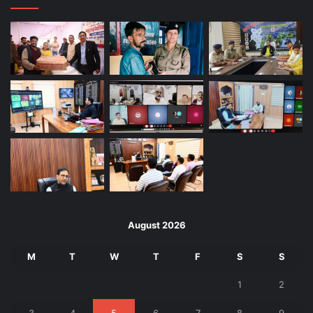
August 2026
M
T
W
T
F
S
S
1
2
3
4
5
6
7
8
9