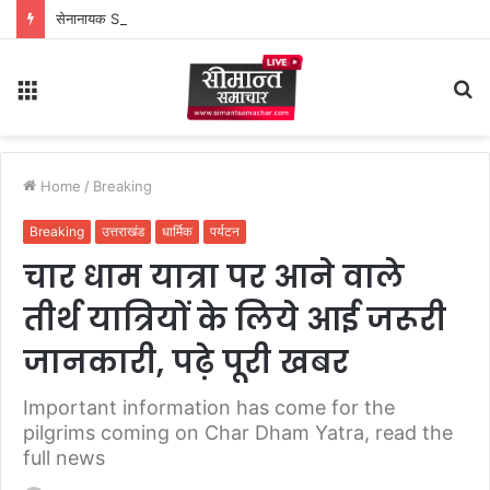
सेनानायक SDRF अर्पण यदुवंशी ने मासिक सम्मेलन में कार्यों की समीक्षा कर दिए आवश्यक दिशा-निर्देश
Menu
S
fo
Home
/
Breaking
Breaking
उत्तराखंड
धार्मिक
पर्यटन
चार धाम यात्रा पर आने वाले
तीर्थ यात्रियों के लिये आई जरूरी
जानकारी, पढ़े पूरी खबर
Important information has come for the
pilgrims coming on Char Dham Yatra, read the
full news