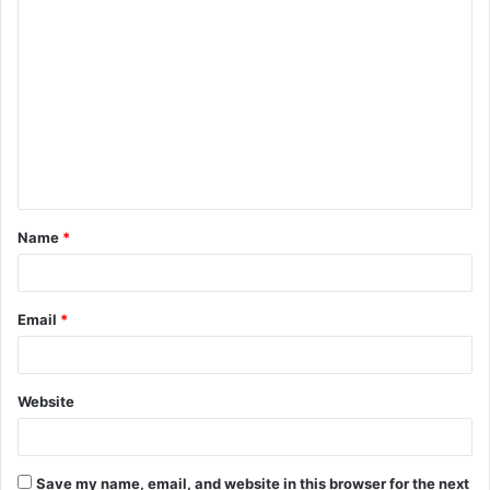
C
o
m
m
e
n
t
Name
*
*
Email
*
Website
Save my name, email, and website in this browser for the next