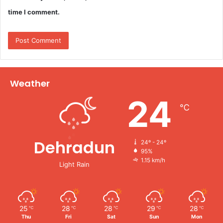
time I comment.
Weather
24
℃
Dehradun
24º - 24º
95%
1.15 km/h
Light Rain
25
28
28
29
28
℃
℃
℃
℃
℃
Thu
Fri
Sat
Sun
Mon