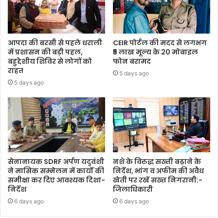
आपदा की बरसी से पहले धराली
CEIR पोर्टल की मदद से लगभग
में प्रशासन की बड़ी पहल,
₹5 लाख मूल्य के 20 मोबाइल
बहुद्देशीय शिविर से लोगों को
फोन बरामद
राहत
5 days ago
5 days ago
सेनानायक SDRF अर्पण यदुवंशी
नशे के विरुद्ध सख्ती बढ़ाने के
ने मासिक सम्मेलन में कार्यों की
निर्देश, भांग व अफीम की अवैध
समीक्षा कर दिए आवश्यक दिशा-
खेती पर रखें सख्त निगरानी:-
निर्देश
जिलाधिकारी
6 days ago
6 days ago