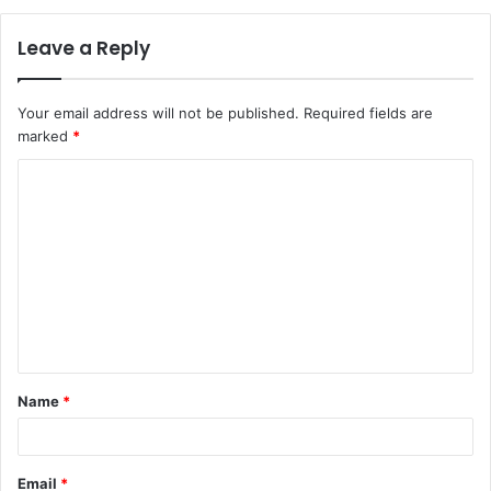
Leave a Reply
Your email address will not be published.
Required fields are
marked
*
C
o
m
m
e
n
t
Name
*
*
Email
*