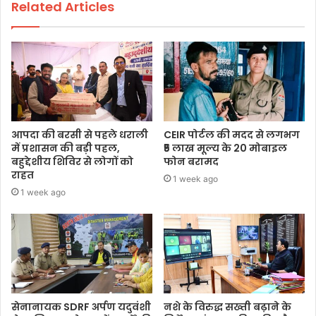
Related Articles
आपदा की बरसी से पहले धराली
CEIR पोर्टल की मदद से लगभग
में प्रशासन की बड़ी पहल,
₹5 लाख मूल्य के 20 मोबाइल
बहुद्देशीय शिविर से लोगों को
फोन बरामद
राहत
1 week ago
1 week ago
सेनानायक SDRF अर्पण यदुवंशी
नशे के विरुद्ध सख्ती बढ़ाने के