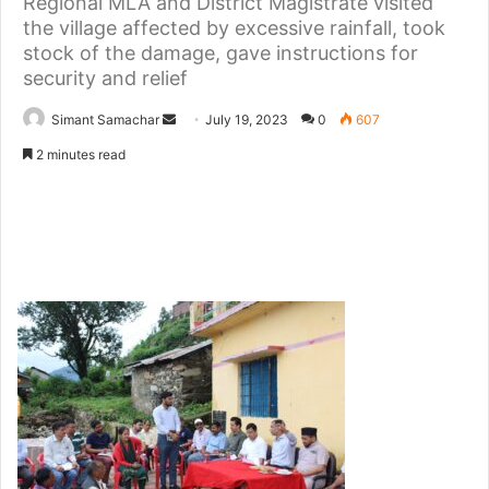
Regional MLA and District Magistrate visited
the village affected by excessive rainfall, took
stock of the damage, gave instructions for
security and relief
Simant Samachar
S
July 19, 2023
0
607
e
2 minutes read
n
d
a
n
e
m
a
i
l