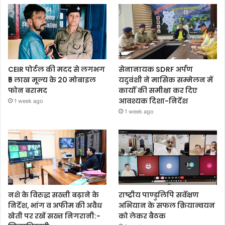
CEIR पोर्टल की मदद से लगभग
सेनानायक SDRF अर्पण
₹5 लाख मूल्य के 20 मोबाइल
यदुवंशी ने मासिक सम्मेलन में
फोन बरामद
कार्यों की समीक्षा कर दिए
आवश्यक दिशा-निर्देश
1 week ago
1 week ago
नशे के विरुद्ध सख्ती बढ़ाने के
राष्ट्रीय पाण्डुलिपि सर्वेक्षण
निर्देश, भांग व अफीम की अवैध
अभियान के सफल क्रियान्वयन
खेती पर रखें सख्त निगरानी:-
को लेकर बैठक