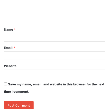
m
e
n
t
Name
*
*
Email
*
Website
Save my name, email, and website in this browser for the next
time I comment.