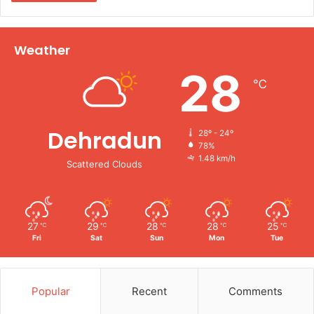
Weather
28
℃
Dehradun
28º - 24º
78%
1.48 km/h
Scattered Clouds
27
29
28
28
25
℃
℃
℃
℃
℃
Fri
Sat
Sun
Mon
Tue
Popular
Recent
Comments