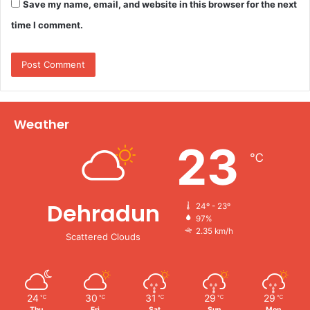
Save my name, email, and website in this browser for the next
time I comment.
Weather
23
℃
Dehradun
24º - 23º
97%
2.35 km/h
Scattered Clouds
24
30
31
29
29
℃
℃
℃
℃
℃
Thu
Fri
Sat
Sun
Mon