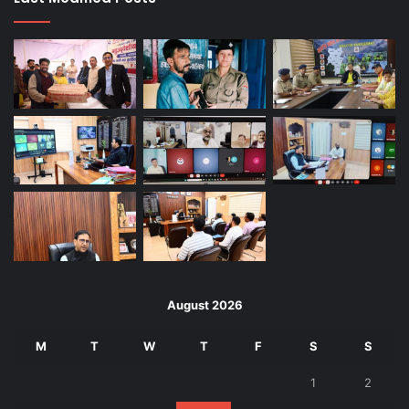
August 2026
M
T
W
T
F
S
S
1
2