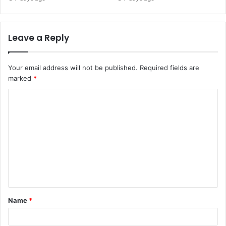
Leave a Reply
Your email address will not be published.
Required fields are
marked
*
C
o
m
m
e
n
t
Name
*
*