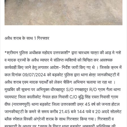
अवैध शराब के साथ 1 गिरफ्तार
*श्रीमान पुलिस अधीक्षक महोदय उत्तरकाशी* द्वारा चारधाम यात्रा की आड़ मे नशे
व मादक द्रव्यों के अवैध व्यापार मे संलिप्त व्यक्तियो को चिन्हित कर आवश्यक
कार्यवाही किए जाने हेतु लगातार आदेश- निर्देश जारी किए गए थे । जिसके क्रम में
कल दिनांक 09/07/2024 को बड़कोट पुलिस द्वारा थाना क्षेत्र जानकीचट्टी में
अवैध शराब एवम मादक पदार्थों को लेकर चैकिंग अभियान चलाया जा रहा था ।
मुखबिर की सूचना पर अभियुक्त धीरबहादुर S/O रणबहादुर R/O ग्राम गैला थाना
पदमघाट जिला कालीकोट नेपाल हाल निवासी C/O बुद्धि सिंह रावत निवासी ग्राम
वीफ (नारायणपुरी) थाना बड़कोट जिला उत्तरकाशी उम्र 45 वर्ष को जनता होटल
जानकीचट्टी के कमरे से समय करीब 21.45 बजे 144 पव्वे व 20 अददे सोलमेट
ब्लैक स्पेशल विस्की अंग्रेजी शराब के साथ गिरफ्तार किया गया। गिरफ्तारी व
बरामदगी के आधार पर *युवक के विरुद्ध थाना बडकोट आबकारी अधिनियम की