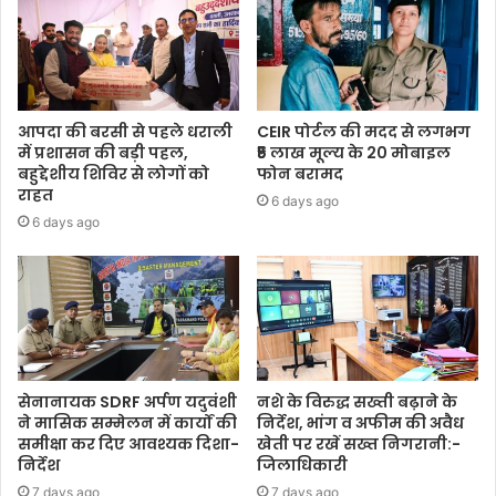
आपदा की बरसी से पहले धराली
CEIR पोर्टल की मदद से लगभग
में प्रशासन की बड़ी पहल,
₹5 लाख मूल्य के 20 मोबाइल
बहुद्देशीय शिविर से लोगों को
फोन बरामद
राहत
6 days ago
6 days ago
सेनानायक SDRF अर्पण यदुवंशी
नशे के विरुद्ध सख्ती बढ़ाने के
ने मासिक सम्मेलन में कार्यों की
निर्देश, भांग व अफीम की अवैध
समीक्षा कर दिए आवश्यक दिशा-
खेती पर रखें सख्त निगरानी:-
निर्देश
जिलाधिकारी
7 days ago
7 days ago