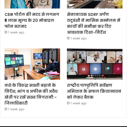
CEIR पोर्टल की मदद से लगभग
सेनानायक SDRF अर्पण
₹5 लाख मूल्य के 20 मोबाइल
यदुवंशी ने मासिक सम्मेलन में
फोन बरामद
कार्यों की समीक्षा कर दिए
आवश्यक दिशा-निर्देश
1 week ago
1 week ago
नशे के विरुद्ध सख्ती बढ़ाने के
राष्ट्रीय पाण्डुलिपि सर्वेक्षण
निर्देश, भांग व अफीम की अवैध
अभियान के सफल क्रियान्वयन
खेती पर रखें सख्त निगरानी:-
को लेकर बैठक
जिलाधिकारी
1 week ago
1 week ago