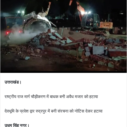
a
n
e
m
a
i
l
उत्तराखंड।
राष्ट्रीय राज मार्ग चौड़ीकरण में बाधक बनी अवैध मजार को हटाया
देवभूमि के प्रवेश द्वार रुद्रपुर में बनी संरचना को नोटिस देकर हटाया
उधम सिंह नगर।