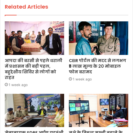
Related Articles
आपदा की बरसी से पहले धराली
CEIR पोर्टल की मदद से लगभग
में प्रशासन की बड़ी पहल,
₹5 लाख मूल्य के 20 मोबाइल
बहुद्देशीय शिविर से लोगों को
फोन बरामद
राहत
1 week ago
1 week ago
सेनानायक SDRF अर्पण यदुवंशी
नशे के विरुद्ध सख्ती बढ़ाने के